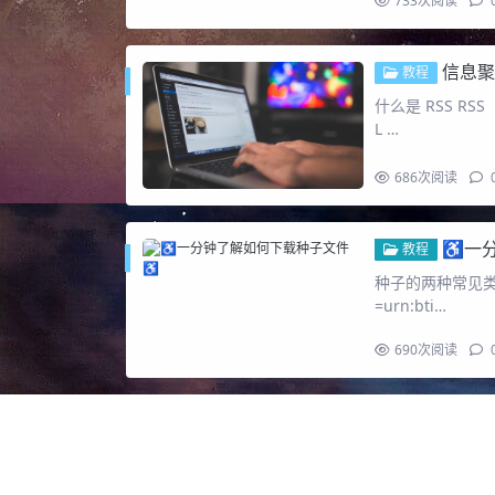
733
次阅读
信息聚
教程
什么是 RSS RSS
L …
686
次阅读
♿️一
教程
种子的两种常见类型 
=urn:bti…
690
次阅读