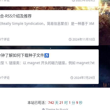
0
个评论
2025年3月9日
合-RSS介绍及推荐
（Really Simple Syndication，简易信息聚合）是一种基于 XM
0
个评论
2024年11月10日
分钟了解如何下载种子文件♿️
1. 链接类：以 magnet 开头的磁力链接，例如 magnet:?xt
0
个评论
2024年7月29日
本站已苟活：
742
天
21
时
1
分
10
秒
Theme by
Puock