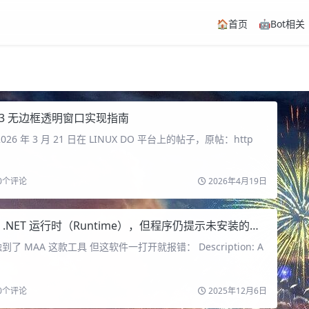
🏠首页
🤖Bot相关
UI3 无边框透明窗口实现指南
26 年 3 月 21 日在 LINUX DO 平台上的帖子，原帖：http
0
个评论
2026年4月19日
NET 运行时（Runtime），但程序仍提示未安装的解决方案（0x80008083）
 MAA 这款工具 但这软件一打开就报错： Description: A
0
个评论
2025年12月6日