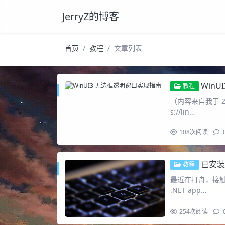
JerryZ的博客
首页
教程
文章列表
Win
教程
（内容来自我于 20
s://lin…
108
次阅读
已安装 .
教程
最近在打舟，接触到了
.NET app…
254
次阅读