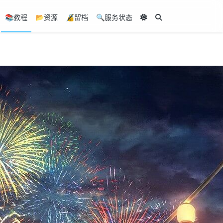
📚教程
📂资源
🔏留档
🔍服务状态