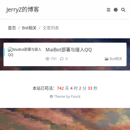
JerryZ的博客
首页
Bot相关
文章列表
MaiBot部署与接入QQ
731
0
Bot相关
本站已苟活：
742
天
4
时
2
分
33
秒
Theme by
Puock